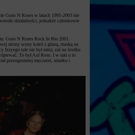
zie Guns N Roses w latach 1995-2003 nie
wiesiło działalności, jednakże członkowie
ylu: Guns N Roses Rock In Rio 2001.
wej strony sceny koleś z gitarą, maską na
 Izzyego (ale nie był nim), zaś na środku
śpiewać. To był Axl Rose. I w taki o to
iał przeogromnej męczarni, smutku i