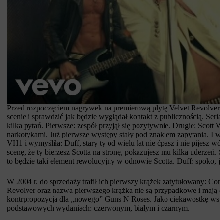
Przed rozpoczęciem nagrywek na premierową płytę Velvet Revolver, 
scenie i sprawdzić jak będzie wyglądał kontakt z publicznością. Se
kilka pytań. Pierwsze: zespół przyjął się pozytywnie. Drugie: Scot
narkotykami. Już pierwsze występy stały pod znakiem zapytania. I w
VH1 i wymyśliła: Duff, stary ty od wielu lat nie ćpasz i nie pijesz 
scenę, że ty bierzesz Scotta na stronę, pokazujesz mu kilka uderzeń.
to będzie taki element rewolucyjny w odnowie Scotta. Duff: spoko,
W 2004 r. do sprzedaży trafił ich pierwszy krążek zatytułowany: C
Revolver oraz nazwa pierwszego krążka nie są przypadkowe i maj
kontrpropozycja dla „nowego” Guns N Roses. Jako ciekawostkę wspo
podstawowych wydaniach: czerwonym, białym i czarnym.