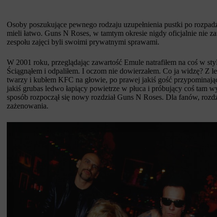
Osoby poszukujące pewnego rodzaju uzupełnienia pustki po rozpad
mieli łatwo. Guns N Roses, w tamtym okresie nigdy oficjalnie nie za
zespołu zajęci byli swoimi prywatnymi sprawami.
W 2001 roku, przeglądając zawartość Emule natrafiłem na coś w st
Ściągnąłem i odpaliłem. I oczom nie dowierzałem. Co ja widzę? Z le
twarzy i kubłem KFC na głowie, po prawej jakiś gość przypominający
jakiś grubas ledwo łapiący powietrze w płuca i próbujący coś tam wy
sposób rozpoczął się nowy rozdział Guns N Roses. Dla fanów, rozdz
zażenowania.