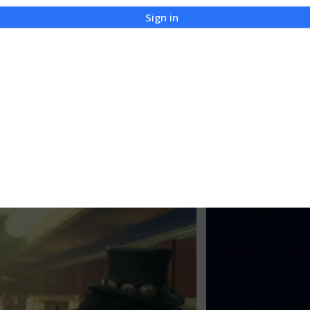
Sign in
 wokalisty. Rozpoczęła się niekończąca fala
przesłuchiwania tych nagrać a były to
żu” panów pojawił się niejaki Scott
iewał kilka piosenek i już było wiadomym,
er, w skład którego statecznie weszli: Duff
cott Weiland (ex. Stone Temple Pilots).