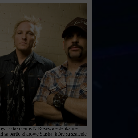
y. To taki Guns N Roses, ale delikatnie
ą partie gitarowe Slasha, które są szalenie