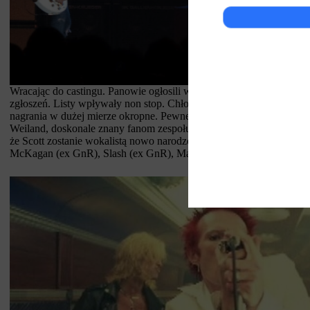
Wracając do castingu. Panowie ogłosili wszem i wobec, że poszukują
zgłoszeń. Listy wpływały non stop. Chłopaki prawie umarli podczas 
nagrania w dużej mierze okropne. Pewnego letniego poranka w ,,gara
Weiland, doskonale znany fanom zespołu Stone Temple Pilots. Zaśp
że Scott zostanie wokalistą nowo narodzonego zespołu: Velvet Revolv
McKagan (ex GnR), Slash (ex GnR), Matt (ex. GnR), Kushner oraz S