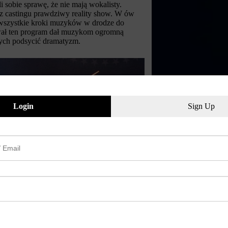
 sobie sprawę, że nie mają wokalisty.
i z castingu prawdziwy reality show. W ów
a wszystkie kroki muzyków w drodze do
zywał ten program dał muzykom ogromną
cych podsycić dramatyzm.
Login
Sign Up