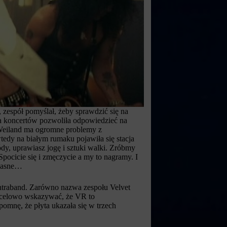
zespół pomyślał, żeby sprawdzić się na
ria koncertów pozwoliła odpowiedzieć na
t Weiland ma ogromne problemy z
tedy na białym rumaku pojawiła się stacja
wódy, uprawiasz jogę i sztuki walki. Zróbmy
 Spocicie się i zmęczycie a my to nagramy. I
 jasne…
ontraband. Zarówno nazwa zespołu Velvet
ą celowo wskazywać, że VR to
mnę, że płyta ukazała się w trzech