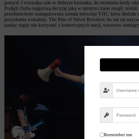
pomysł. I wszystko szło w dobrym kierunku, do momentu kiedy zdali
Podjęli chyba najgorszą decyzję jaką w tamtym czasie mogli: zrobil
przedstawienie zaangażowana została telewizja VH1, która śledził
pozyskania wokalisty. The Rise of Velvet Revolver, bo tak się na
naukę: nigdy nie korzystać z komercyjnych stacji, wzorowo umieją
Remember me