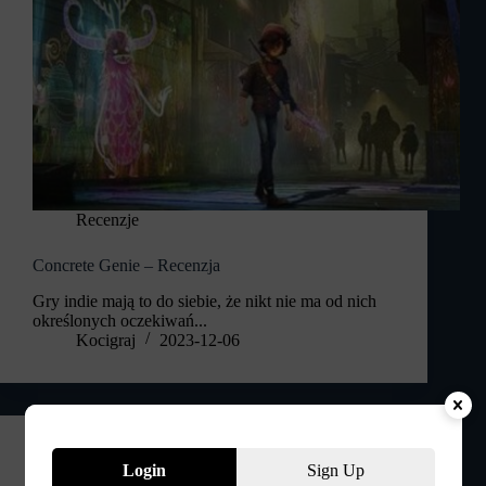
Recenzje
Concrete Genie – Recenzja
Gry indie mają to do siebie, że nikt nie ma od nich
określonych oczekiwań...
Kocigraj
2023-12-06
Login
Sign Up