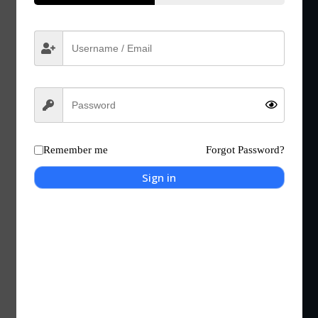
Remember me
Forgot Password?
Sign in
Wirtualny Bohater
Nathan Drake
Urodzony 1 stycznia 1976 r. jako Nathan Morgan...
Kocigraj
2023-09-15