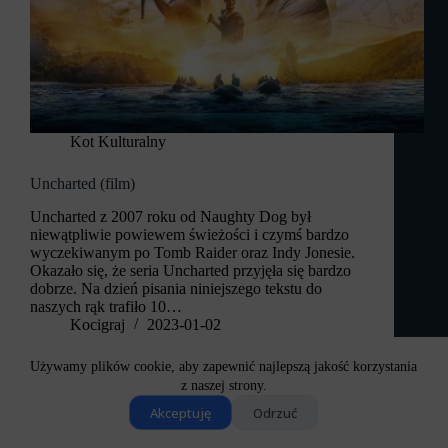
Kot Kulturalny
Uncharted (film)
Uncharted z 2007 roku od Naughty Dog był
niewątpliwie powiewem świeżości i czymś bardzo
wyczekiwanym po Tomb Raider oraz Indy Jonesie.
Okazało się, że seria Uncharted przyjęła się bardzo
dobrze. Na dzień pisania niniejszego tekstu do
naszych rąk trafiło 10…
Kocigraj
2023-01-02
Używamy plików cookie, aby zapewnić najlepszą jakość korzystania
z naszej strony.
Akceptuję
Odrzuć
Copyright © 2026 - Motyw WordPress stworzony przez
CreativeThemes