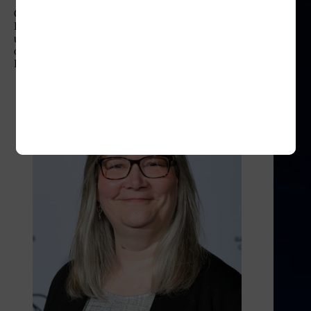
Osobą odpowiedzialną za postać Nathana była Amy
Hennig, która bądź co bądź stworzyła Nathana. Bardzo
utalentowana Pani scenarzystka i reżyserka
odpowiadająca m.in. za Legacy of Cain oraz Jak and
Dexter.