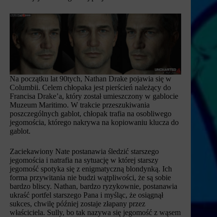
Na początku lat 90tych, Nathan Drake pojawia się w
Columbii. Celem chłopaka jest pierścień należący do
Francisa Drake’a, który został umieszczony w gablocie
Muzeum Maritimo. W trakcie przeszukiwania
poszczególnych gablot, chłopak trafia na osobliwego
jegomościa, którego nakrywa na kopiowaniu klucza do
gablot.
Zaciekawiony Nate postanawia śledzić starszego
jegomościa i natrafia na sytuację w której starszy
jegomość spotyka się z enigmatyczną blondynką. Ich
forma przywitania nie budzi wątpliwości, że są sobie
bardzo bliscy. Nathan, bardzo ryzykownie, postanawia
ukraść portfel starszego Pana i myśląc, że osiągnął
sukces, chwilę później zostaje złapany przez
właściciela. Sully, bo tak nazywa się jegomość z wąsem