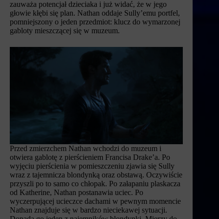
zauważa potencjał dzieciaka i już widać, że w jego
głowie kłębi się plan. Nathan oddaje Sully’emu portfel,
pomniejszony o jeden przedmiot: klucz do wymarzonej
gabloty mieszczącej się w muzeum.
Przed zmierzchem Nathan wchodzi do muzeum i
otwiera gablotę z pierścieniem Francisa Drake’a. Po
wyjęciu pierścienia w pomieszczeniu zjawia się Sully
wraz z tajemnicza blondynką oraz obstawą. Oczywiście
przyszli po to samo co chłopak. Po załapaniu plaskacza
od Katherine, Nathan postanawia uciec. Po
wyczerpującej ucieczce dachami w pewnym momencie
Nathan znajduje się w bardzo nieciekawej sytuacji.
Dopada go jeden z najemników blondynki. Mierzy do