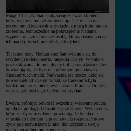
Mając 13 lat, Nathan spotyka się ze swoim bratem,
który wyjawia mu, że zamierza opuścić miasto na
przynajmniej jeden rok w związku z pracą którą ma do
zrobienia. Jednocześnie na pokrzepienie Nathana,
wyjawia mu, że namierzył osobę, która posiada rzeczy
ich matki (których pozbył się ich ojciec).
Tej samej nocy, Nathan oraz Sam włamują się do
rezydencji kolekcjonerki, niejakiej Evelyn. W trakcie
przeszukiwania domu chłopcy trafiają na właścicielkę i
dowiadują się, że była ona głównym pracodawcą
Cassandry, ich matki. Najważniejszą rzeczą jakiej się
dowiedzieli od Evelyn to fakt, że Cassandra była
bardzo mocno zainteresowana osobą Francisa Drake’a,
w szczególności jego życiem i odkryciami.
Evelyn, próbując odwołać wcześniej wezwaną policję
upada na podłogę. Okazało się, że zmarła. Wydarzenia,
które zaszły w rezydencji powodują, że bracia nie
wracają do internatu, a postanawiają rozpocząć nowe
życie pod nazwiskiem Drake, dla uczczenia swojej
matki i jej archeologicznej pasji.