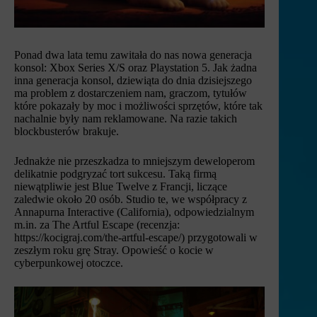
Ponad dwa lata temu zawitała do nas nowa generacja
konsol: Xbox Series X/S oraz Playstation 5. Jak żadna
inna generacja konsol, dziewiąta do dnia dzisiejszego
ma problem z dostarczeniem nam, graczom, tytułów
które pokazały by moc i możliwości sprzętów, które tak
nachalnie były nam reklamowane. Na razie takich
blockbusterów brakuje.
Jednakże nie przeszkadza to mniejszym deweloperom
delikatnie podgryzać tort sukcesu. Taką firmą
niewątpliwie jest Blue Twelve z Francji, liczące
zaledwie około 20 osób. Studio te, we współpracy z
Annapurna Interactive (California), odpowiedzialnym
m.in. za The Artful Escape (recenzja:
https://kocigraj.com/the-artful-escape/) przygotowali w
zeszłym roku grę Stray. Opowieść o kocie w
cyberpunkowej otoczce.