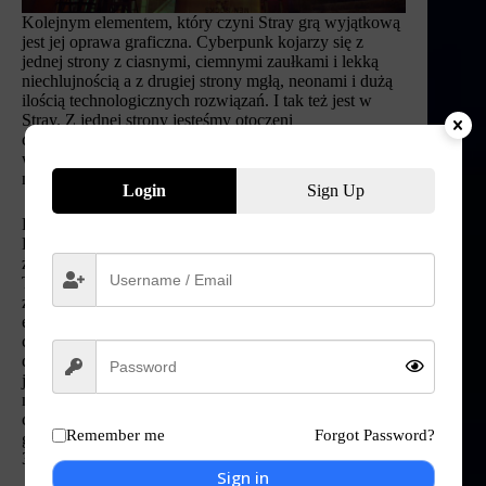
Kolejnym elementem, który czyni Stray grą wyjątkową
jest jej oprawa graficzna. Cyberpunk kojarzy się z
jednej strony z ciasnymi, ciemnymi zaułkami i lekką
niechlujnością a z drugiej strony mgłą, neonami i dużą
ilością technologicznych rozwiązań. I tak też jest w
Stray. Z jednej strony jesteśmy otoczeni
cyberpunkowym eko systemem, ale znajdą się miejsca
w grze, gdzie ludzkość robotyczna zachowała wieź z
naturą.
Login
Sign Up
Po tym co Annapurna Interactive odwaliła w The Artful
Escape w zakresie oprawy dźwiękowej, byłem pewien,
że w Stray będzie równie zacnie. I się nie pomyliłem.
To co dociera do naszych uszu fantastycznie współgra
zarówno z tym co się dzieje na ekranie jak i z całym
ekosystemem przedstawionym w produkcji. Bardzo
ciekawie rozwiązane wypowiadane przez postaci
dialogi. Nie ma tutaj wypowiadanych dialogów w
języku angielskim. Te zostały zastąpione bliżej
nieokreślonym bzyczeniem, buczeniem. Pierwszym, z
czym ten sposób wyrażenia dialogu mi się skojarzył to
Remember me
Forgot Password?
gry jRPG na przenośne konsolki typu Nintendo DS czy
3DS.
Sign in