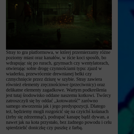
Stray to gra platformowa, w której przemierzamy różne
poziomy miast oraz kanałów, w iście koci sposób, bo
wdrapując się po rurach, gzymsach czy wentylatorach,
otwierając sobie drogę czynnościami typu: zjazd w
wiaderku, przewrócenie drewnianej belki czy
czmychnięcie przez dziurę w szybie. Stray zawiera
również elementy zręcznościowe (przeciwnicy) oraz
delikatne elementy zagadkowe. Wartym podkreślenia
jest tutaj środowisko oddane naszemu kotkowi. Twórcy
zatroszczyli się by oddać ,,kotowatość” zarówno
samego stworzenia jak i jego predyspozycji. Dlatego
też, będziemy mogli rozgościć się na czyichś kolanach
(żeby się zdrzemnąć), podrapać kanapę bądź dywan, a
nawet jak na kota przystało, bez żadnego powodu i celu
spierdzielić doniczkę czy puszkę z farbą.