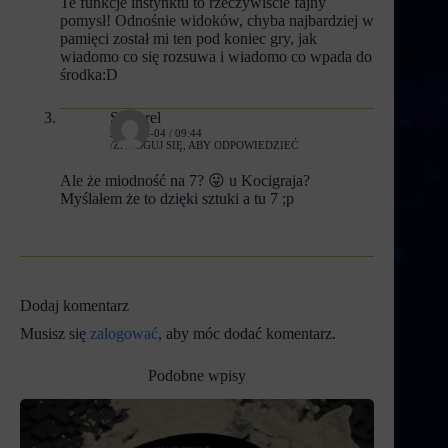
Te funkcje instynktu to rzeczywiście fajny
pomysł! Odnośnie widoków, chyba najbardziej w
pamięci został mi ten pod koniec gry, jak
wiadomo co się rozsuwa i wiadomo co wpada do
środka:D
Satharel
2023-02-04 / 09:44
ZALOGUJ SIĘ, ABY ODPOWIEDZIEĆ
Ale że miodność na 7? 😛 u Kocigraja?
Myślałem że to dzięki sztuki a tu 7 ;p
Dodaj komentarz
Musisz się
zalogować
, aby móc dodać komentarz.
Podobne wpisy