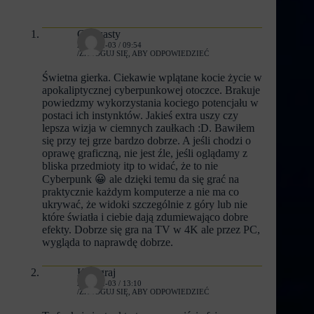
Czarzasty
2023-02-03 / 09:54
ZALOGUJ SIĘ, ABY ODPOWIEDZIEĆ
Świetna gierka. Ciekawie wplątane kocie życie w
apokaliptycznej cyberpunkowej otoczce. Brakuje
powiedzmy wykorzystania kociego potencjału w
postaci ich instynktów. Jakieś extra uszy czy
lepsza wizja w ciemnych zaułkach :D. Bawiłem
się przy tej grze bardzo dobrze. A jeśli chodzi o
oprawę graficzną, nie jest źle, jeśli oglądamy z
bliska przedmioty itp to widać, że to nie
Cyberpunk 😀 ale dzięki temu da się grać na
praktycznie każdym komputerze a nie ma co
ukrywać, że widoki szczególnie z góry lub nie
które światła i ciebie dają zdumiewająco dobre
efekty. Dobrze się gra na TV w 4K ale przez PC,
wygląda to naprawdę dobrze.
Kocigraj
2023-02-03 / 13:10
ZALOGUJ SIĘ, ABY ODPOWIEDZIEĆ