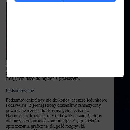
Jeszcze przed podsumowaniem muszę napisać, że jeżeli
połączymy to wszystko (fabuła, styl graficzny, oprawa
audio) w całość, to wychodzi całkiem dobra produkcja
z dającym dużo do myślenia przekazem.
Podsumowanie
Podsumowanie Stray nie do końca jest zero jedynkowe
i oczywiste. Z jednej strony dostaliśmy fantastyczny
powiew świeżości do skostniałych mechanik.
Natomiast z drugiej strony tu i ówdzie czuć, że Stray
nie może konkurować z grami triple A (np. niektóre
uproszczenia graficzne, długość rozgrywki,