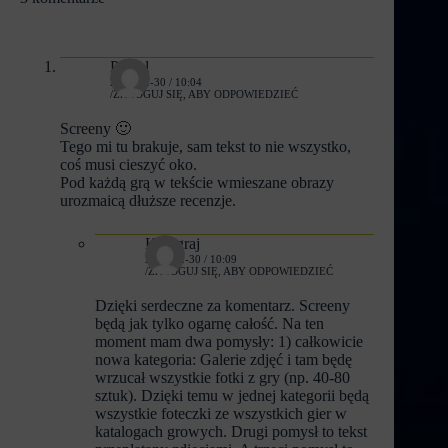
Pawel
2022-12-30 / 10:04
ZALOGUJ SIĘ, ABY ODPOWIEDZIEĆ
Screeny 🙂
Tego mi tu brakuje, sam tekst to nie wszystko,
coś musi cieszyć oko.
Pod każdą grą w tekście wmieszane obrazy
urozmaicą dłuższe recenzje.
Kocigraj
2022-12-30 / 10:09
ZALOGUJ SIĘ, ABY ODPOWIEDZIEĆ
Dzięki serdeczne za komentarz. Screeny
będą jak tylko ogarnę całość. Na ten
moment mam dwa pomysły: 1) całkowicie
nowa kategoria: Galerie zdjęć i tam będę
wrzucał wszystkie fotki z gry (np. 40-80
sztuk). Dzięki temu w jednej kategorii będą
wszystkie foteczki ze wszystkich gier w
katalogach growych. Drugi pomysł to tekst