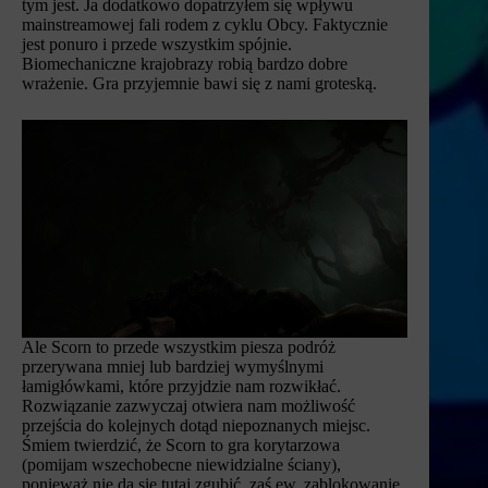
tym jest. Ja dodatkowo dopatrzyłem się wpływu
mainstreamowej fali rodem z cyklu Obcy. Faktycznie
jest ponuro i przede wszystkim spójnie.
Biomechaniczne krajobrazy robią bardzo dobre
wrażenie. Gra przyjemnie bawi się z nami groteską.
Ale Scorn to przede wszystkim piesza podróż
przerywana mniej lub bardziej wymyślnymi
łamigłówkami, które przyjdzie nam rozwikłać.
Rozwiązanie zazwyczaj otwiera nam możliwość
przejścia do kolejnych dotąd niepoznanych miejsc.
Śmiem twierdzić, że Scorn to gra korytarzowa
(pomijam wszechobecne niewidzialne ściany),
ponieważ nie da się tutaj zgubić, zaś ew. zablokowanie