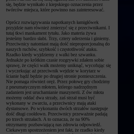
się, będzie wynikało z kiepskiego oznaczenia przez
twórców miejsca, które powinno nas zainteresować.
Oprócz rozwiązywania napotkanych łamigłówek
przyjdzie nam również zmierzyć się z przeciwnikami. I
tutaj tkwi mankament tytułu. Jako materia żywa
jesteśmy bardzo słabi. Trzy, cztery uderzenia i giniemy.
Przeciwnicy natomiast mają dość nieproporcjonalną do
naszych ruchów, szybkość i częstotliwość ataku.
Rzadko kiedy wyjdziemy z walki bez szwanku.
Jednakże po krótkim czasie rozgrywki zdałem sobie
sprawę, że części walk możemy uniknąć, wycofując się
i wyczekując aż przeciwnik wejdzie w korytarz w
ścianie bądź będzie po drugiej stronie pomieszczenia.
Nie pomaga również oręż. Przez połowę gry chodzimy
z pneumatycznym młotem, którego nadrzędnym
zadaniem jest uruchamianie maszynerii. Z ów młota
możemy oddać dwa strzały, zaś strzał musi być
wykonany w zwarciu, a przeciwnicy mają ataki
dystansowe. Po wykonaniu dwóch strzałów następuje
dość długi cooldown. Przeciwnicy przeważnie padają
po trzech strzałach. A to oznacza, że na 90%
otrzymamy pozbawiającą nas zdrowia odpowiedź.
Ciekawym spostrzeżeniem jest fakt, że rzadko kiedy