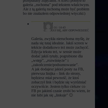
przeplatany zdjęciami. A trzeci pomysł to
galeria ,,ruchoma” pod tekstem właściwym.
Ale z tą galerią ruchomą może być problem
bo nie znalazłem odpowiedniej wtyczki:)
Pawel
2022-12-31 / 10:43
ZALOGUJ SIĘ, ABY ODPOWIEDZIEĆ
Galeria, zwykła nieruchoma myślę, że
nada się tutaj idealnie. Jakiś screen w
tekście dodatkowo też może zachęcić.
Edycja tekstu też, w sensie może
dodać jakiś tytuły, pogrubione dla
„wstęp”, „rozwinięcie” i
„zakończenie/podsumowanie”.
A jak dodajesz jakieś posty na FB,
pierwsza linijka – link do strony,
będziesz miał pewność, że ktoś
zobaczył link i będzie się wyróżniać
oczywiście. Jestem tylko ciekaw co
FB po jakimś czasie zrobi bo wiem, że
nie lubi jak się „linkuje” 🙂