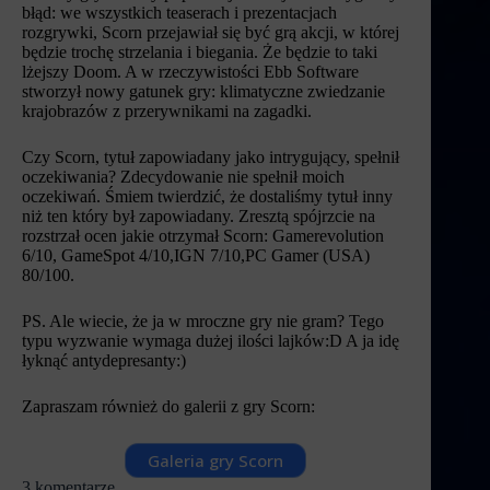
błąd: we wszystkich teaserach i prezentacjach
rozgrywki, Scorn przejawiał się być grą akcji, w której
będzie trochę strzelania i biegania. Że będzie to taki
lżejszy Doom. A w rzeczywistości Ebb Software
stworzył nowy gatunek gry: klimatyczne zwiedzanie
krajobrazów z przerywnikami na zagadki.
Czy Scorn, tytuł zapowiadany jako intrygujący, spełnił
oczekiwania? Zdecydowanie nie spełnił moich
oczekiwań. Śmiem twierdzić, że dostaliśmy tytuł inny
niż ten który był zapowiadany. Zresztą spójrzcie na
rozstrzał ocen jakie otrzymał Scorn: Gamerevolution
6/10, GameSpot 4/10,IGN 7/10,PC Gamer (USA)
80/100.
PS. Ale wiecie, że ja w mroczne gry nie gram? Tego
typu wyzwanie wymaga dużej ilości lajków:D A ja idę
łyknąć antydepresanty:)
Zapraszam również do galerii z gry Scorn:
Galeria gry Scorn
3 komentarze