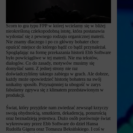
Scorn to gra typu FPP w której wcielamy się w bliżej
nieokreśloną człekopodobną istotę, która postanawia
wydostać się z pewnego rodzaju organicznej materii.
Nie znamy dlaczego i po co główny bohater chce
opuścić miejsce do którego bądź co bądź przynależał.
Spoglądając na formę przekazania historii Ebb Software
było powściągliwe w tej materii. Nie ma tekstów,
dialogów. Co do zasady, motywów musimy się
domyślać sami. Z jednej strony nie raz
doświadczyliśmy takiego zabiegu w grach. Ale dobrze,
każdy może opowiedzieć historię bohatera na swój
unikalny sposób. Przynajmniej ta ubogość w zarys
fabularny zgrywa się z klimatem przedstawionym w
produkcji.
Świat, który przyjdzie nam zwiedzać zewsząd krzyczy
swoją ohydnością, smutkiem, dekadencją, ponurością
oraz beznadzieją jestestwa. Dużo osób porównuje świat
wykreowany przez Ebb Software do dzieł Hansa
Rudolfa Gigera oraz Tomasza Beksińskiego. I coś w