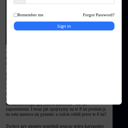
Remember me
Forgot Password?
Sign in
Scorn to pozycja na mniej więcej 5-6 godzin. Zawiera
sporo błędów i niedociągnięć. Z drugiej strony dawno
nie dostaliśmy tak klimatycznej gry, która swoją
prezencją wzbudza niepewność i lęk. Wydaje mi się, że
zabrakło tutaj funduszy a przede wszystkim rąk do
pracy. Jak spojrzymy na architekturę tytułu to wszystko
jest na swoim miejscu. Wystarczyło dorzucić
zróżnicowanych przeciwników, więcej broni, bardziej
wartką akcję. I dostalibyśmy takiego Dooma, tyle że w
mroczniejszych klimatach. A mam wrażenie, że twórcy
chcieli być rebeliantami i stworzyć coś unikatowego,
nietuzinkowego, grę ,,doświadczenie” nie do
zapomnienia. I teraz jak spojrzymy na te 8 lat produkcji,
na usta nasuwa się pytanie: a coście robili przez te 8 lat?
Twórcy gry niestety popełnili jeszcze jeden karygodny