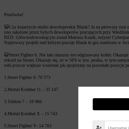
Prasówka!
😺Czy kojarzycie studio deweloperskie Blank? Ja na pierwszy rzut ok
ono założone przez byłych deweloperów pracujących przy Wiedźmi
RED. Głównodowodzącym został Mateusz Kanik, reżyser Cyberpunk
Najnowszy projekt nad którym pracuje Blank to gra osadzona w świ
😺Street Fighter 6. Nie taki straszny ten odgrzewany kotlet. Okazuj
rekord na Steam. Okazuje się, że w SF6 w tzw. peaku, w tym samy
robi jeszcze większe wrażenie jak spojrzymy na pozostałe pozycje 
1.Street Fighter 6: 70 573
2.Mortal Kombat 11 – 35 147
3.Tekken 7 – 18 966
4.Mortal Kombat X – 15 743
5.Street Fighter V- 14 783