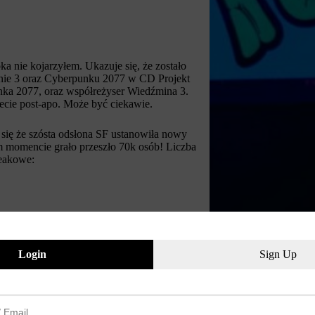
a nie kojarzyłem. Ukazuje się, że zostało
nie 3 oraz Cyberpunku 2077 w CD Projekt
a 2077, oraz współreżyser Wiedźmina 3.
ecie post-apo. Może być ciekawie.
e się że szósta odsłona SF ustanowiła nowy
m momencie grało przeszło 70k osób! Liczba
peakowe:
Login
Sign Up