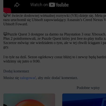
😺W świecie dosłownej wirtualnej rozrywki (VR) dzieje się. Meta p
razu uruchomił się Ubisoft zapowiadający Assassin’s Creed Nexus 
Ubisoft Foward.
😺Puzzle Quest 3 dostępne za darmo na Playstation 3 oraz Xboxach. 
Plus 2 poinformowali, ze Puzzle Quest który jest free-to-play trafi
Szczerze mówiąc nie wiedziałem o tym, ale w tej chwili ściągam i pa
gry.
I to tyle na dziś. Sezon ogórkowy coraz bliżej to i newsy będą bardzi
widzimy się jutro o 9:00.
Dodaj komentarz
Musisz się
zalogować
, aby móc dodać komentarz.
Podobne wpisy