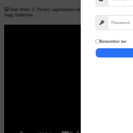
😺Alan Wake 2. Twórcy zaprezentowali behind the scene, w którym 
Sagę Anderson.
Remember me