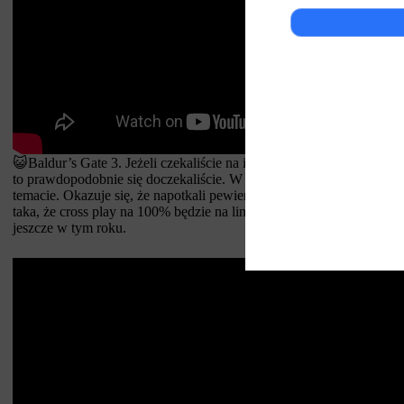
😺Baldur’s Gate 3. Jeżeli czekaliście na informację o cross-play m
to prawdopodobnie się doczekaliście. W pierwszych tygodniach od 
temacie. Okazuje się, że napotkali pewien błąd techniczny. Niestety
taka, że cross play na 100% będzie na linii PS5-PC. Jak to będzie z
jeszcze w tym roku.