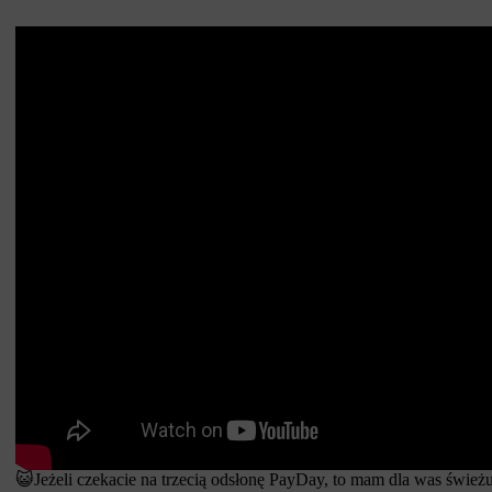
😺Jeżeli czekacie na trzecią odsłonę PayDay, to mam dla was świeżu