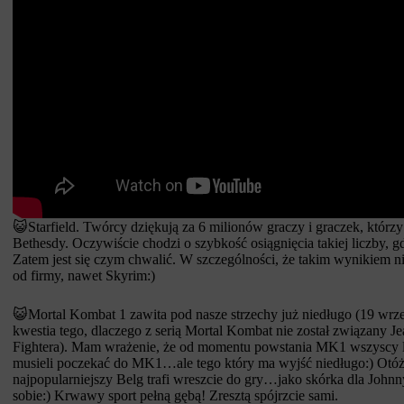
😺Starfield. Twórcy dziękują za 6 milionów graczy i graczek, któr
Bethesdy. Oczywiście chodzi o szybkość osiągnięcia takiej liczby, g
Zatem jest się czym chwalić. W szczególności, że takim wynikiem ni
od firmy, nawet Skyrim:)
😺Mortal Kombat 1 zawita pod nasze strzechy już niedługo (19 wrześ
kwestia tego, dlaczego z serią Mortal Kombat nie został związany 
Fightera). Mam wrażenie, że od momentu powstania MK1 wszyscy li
musieli poczekać do MK1…ale tego który ma wyjść niedługo:) Otóż T
najpopularniejszy Belg trafi wreszcie do gry…jako skórka dla John
sobie:) Krwawy sport pełną gębą! Zresztą spójrzcie sami.