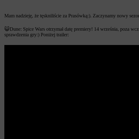
Mam nadzieję, że tęskniliście za Prasówką:). Zaczynamy nowy sezo
😺Dune: Spice Wars otrzymał datę premiery! 14 września, poza w
sprawdzenia gry:) Poniżej trailer: