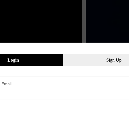
o Switcha, to mam dla Was dobrą wiadomość.
tryczka:)
Login
Sign Up