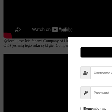
😺Jeżeli jesteście fanami Company of Heroes i posiadacie Nintend
Otóż jesienią tego roku cykl gier Company of Heroes ma trafić na ps
Remember me