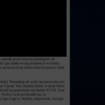
zy zasiedli przed nowym produktem od
dyż gra miała swoją premierę 6 września.
e poszczycił się żaden dotychczasowy tytuł
nia). Natomiast od wielu lat poruszana jest
Jean Claude Van Damme (który wybrał Street
czyli na pojawienie się kiedyś JCVD. Fani
wórcy serii pochwalili się, że
ny’ego Cage’a. Skórka, niepowiem, niczego