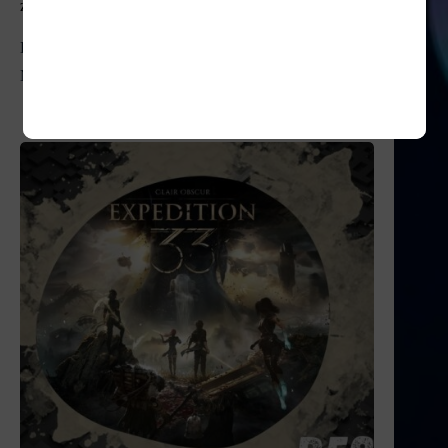
zadowolona. No i calaczek wpadł:D
Dodaj komentarz
Musisz się
zalogować
, aby móc dodać komentarz.
Podobne wpisy