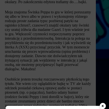
okulary. Po zakończeniu edytora trafiamy do….bajki.
Moja znajoma Świnka Peppa to gra w której poruszamy
się albo w lewo albo w prawo i wykonujemy różnego
rodzaju proste zadania typu: pozbieraj patyki na
ognisko (chrust?, czasowe!) znajdź okulary taty świnki
czy uratuj żółwia dla madame Gazel. I tym właśnie jest
ta gra. Większość czynności rozpoczynamy poprzez
interakcję z przedmiotem/osobą. Interakcja ta polega na
przybliżeniu się do przedmiotu/osoby i jak wyświetli się
literka A (XSX) przycisnąć przycisk. W tym momencie
uruchamia się proces wprowadzenia (opisu problemu) i
dostajemy zadanie. Dawno nie doświadczyłem tak
irytującej sytuacji: jak wejdziemy w interakcję z jakąś
osobą, nie możemy przyśpieszyć bądź przerwać
dialogów. Makabra!
Osobiście jestem troszkę rozczarowany płytkością tego
tytułu. Nie wiem czy oglądaliście bajkę w TV ale każdy
odcinek posiadał ciekawą oprawę audio w postaci
piosenek (np. o pajączku), bardzo udany humor
(rodzice świnki Peppy i inni dorośli w bajce), który nie
zostanie zrozumiany przez dzieci ale bardzo mocno
zrozumiany przez rodziców, ponieważ trafiał w 10tkę.