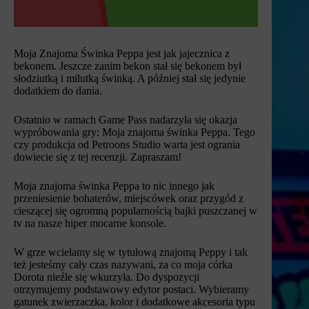
Moja Znajoma Świnka Peppa jest jak jajecznica z
bekonem. Jeszcze zanim bekon stał się bekonem był
słodziutką i milutką świnką. A później stał się jedynie
dodatkiem do dania.
Ostatnio w ramach Game Pass nadarzyła się okazja
wypróbowania gry: Moja znajoma świnka Peppa. Tego
czy produkcja od Petroons Studio warta jest ogrania
dowiecie się z tej recenzji. Zapraszam!
Moja znajoma świnka Peppa to nic innego jak
przeniesienie bohaterów, miejscówek oraz przygód z
cieszącej się
ogromną popularnością bajki puszczanej w
tv na nasze hiper mocarne konsole.
W grze wcielamy się w tytułową znajomą Peppy i tak
też jesteśmy cały czas nazywani, za co moja córka
Dorota nieźle się wkurzyła. Do dyspozycji
otrzymujemy podstawowy edytor postaci. Wybieramy
gatunek zwierzaczka, kolor i dodatkowe akcesoria typu