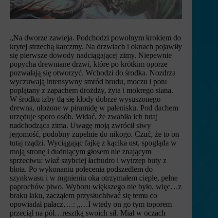
„Na dworze zawieja. Podchodzi powolnym krokiem do
krytej strzechą karczmy. Na drzwiach i oknach pojawiły
się pierwsze dowody nadciągającej zimy. Niepewnie
popycha drewniane drzwi, które po krótkim oporze
pozwalają się otworzyć. Wchodzi do środka. Nozdrza
wyczuwają intensywny smród brudu, moczu i potu
poplątany z zapachem drożdży, żyta i mokrego siana.
W środku izby tlą się kłody dobrze wysuszonego
drewna, ułożone w piramidę w palenisku. Pod dachem
urzęduje sporo osób. Widać, że zwabiła ich tutaj
nadchodząca zima. Uwagę moją zwrócił siwy
jegomość, podobny zupełnie do nikogo. Czuć, że to on
tutaj rządzi. Wyciągając fajkę z kącika ust, spogląda w
moją stronę i dudniącym głosem nie znającym
sprzeciwu: właź szybciej łachudro i wytrzep buty z
błota. Po wykonaniu polecenia podszedłem do
szynkwasu i w mgnieniu oka otrzymałem ciepłe, pełne
paprochów piwo. Wyboru większego nie było, więc…z
braku laku, zacząłem przysłuchiwać się temu co
opowiadał palacz….: „…I wtedy on go tym toporem
przeciął na pół…resztką swoich sił. Miał w oczach