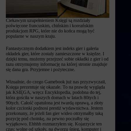
Ciekawym uzupełnieniem Księgi są rozdziały
poświęcone francuskim, chińskim i koreańskim
produkcjom RPG, które nie do końca mogą być
popularne w naszym kraju.
Fantastycznym dodatkiem jest indeks gier i galeria
okładek gier, które zostały zamieszczone w księdze. I
dzięki temu, możemy przejrzeć sobie okładki z gier i od
razu otrzymujemy informację na której stronie znajduje
się dana gra. Przyjemne i pożyteczne.
Wizualnie, do czego Gamebook już nas przyzwyczaił,
Księga prezentuje się okazale. To na prawdę wygląda
jak KSIĘGA, wręcz Encyklopedia, podobna do tej,
która gościła w naszych domach w latach 80tych i
90tych. Całość opatulona jest twardą oprawą, a złoty
kolor czcionki podnosi prestiż wydawnictwa. Jestem
przekonany, że jeżeli fan gier wideo otrzymałby taką
pozycję pod choinkę, na pewno poczułby się
wyjątkowo. Ehhhh rozmarzyłem się. Kojarzycie ten
czas: wolne od szkoły, na dworzu śnieg, komputer i