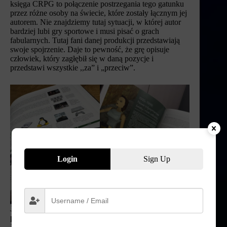
księga CRPG to połączenie postrzegania tego gatunku
przez różne osoby na świecie, które zostały łącznym jej
autorem. Nie znajdziemy tutaj sytuacji, w której autor
bardziej lubi gry sportowe i musi pisać o grach
fabularnych. Tutaj fani danej produkcji przedstawiają
swoje spojrzenie. Daje to pewność, że grę opisuje
człowiek, który zagłębił się w daną pozycje i
przedstawi wszystkie ,,za” i „przeciw”.
Login
Sign Up
Jak to wygląda w tego typu publikacjach, księga została
podzielona na konkretne lata (np. 1975-1979, 1980-
1984), pozwalając uporządkować produkcje, które