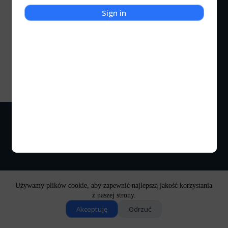
Sign in
Gramy i Gadamy
Gears of War: Ultimate Edition
Gramy i Gadamy: Gears of War
Kocigraj
2023-11-05
Używamy plików cookie, aby zapewnić najlepszą jakość korzystania
z naszej strony.
Akceptuję
Odrzuć
Copyright © 2026 - Motyw WordPress stworzony przez
CreativeThemes