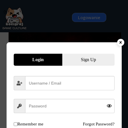
Przejdź
do
treści
Logowanie
Login
Sign Up
Remember me
Forgot Password?