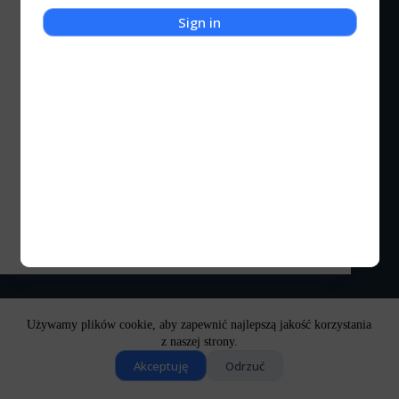
Sign in
Kot Kulturalny
Winamp
Kwiecień 1997 to nie tylko rozpychający się
łokciami Eurodance, Tamagotchi czy pojedynek
człowieka z maszyną (Kasparov vs komputer). To
również premiera niepozornego, ale jakże
pamiętnego odtwarzacza – Winamp! Winamp został
wyprodukowany przez Mitra Boldyreva i Justina
Frankela (Nullsoft). Oprogramowanie doczekało…
Kocigraj
2023-01-02
2 komentarze
Używamy plików cookie, aby zapewnić najlepszą jakość korzystania
z naszej strony.
Akceptuję
Odrzuć
Copyright © 2026 - Motyw WordPress stworzony przez
CreativeThemes