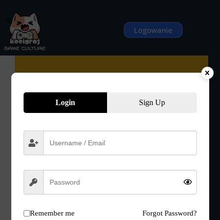
Przejdź
do
treści
Logowanie
Login
Sign Up
Remember me
Forgot Password?