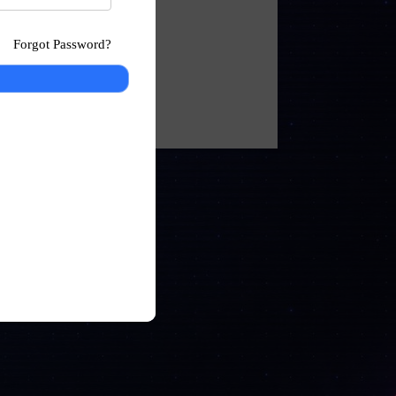
Forgot Password?