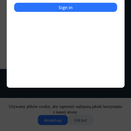
Sign in
Recenzje
Stellar Blade
W ciężkich czasach przyszło tworzyć gry
deweloperom. Z jednej strony niektórzy z nich
kończą tytuł wiedząc, że zostaną zamknięci...
Kocigraj
2024-05-25
Używamy plików cookie, aby zapewnić najlepszą jakość korzystania
z naszej strony.
Akceptuję
Odrzuć
Copyright © 2026 - Motyw WordPress stworzony przez
CreativeThemes