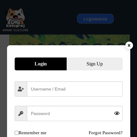
Przejdź
do
treści
Logowanie
Login
Sign Up
Remember me
Forgot Password?