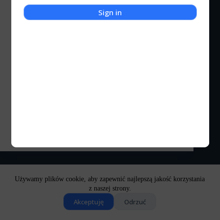
Sign in
Kot Kulturalny
Chwila Nieuwagi – Folkowa poetyckość z Rybnika
*Minęło już trochę czasu, więc pewne informacje o
sobie mogę ujawnić Gdzieś w roku 2014, kiedy to
pracowałem w jednym z Ministerstw jako
pracownik Departamentu Kontroli działalności
reglamentowanej, miałem przeprowadzić czynności
kontrolne jednej z firm, której siedziba mieściła się
w…
Kocigraj
2023-01-02
3 komentarze
Używamy plików cookie, aby zapewnić najlepszą jakość korzystania
z naszej strony.
Akceptuję
Odrzuć
Copyright © 2026 - Motyw WordPress stworzony przez
CreativeThemes