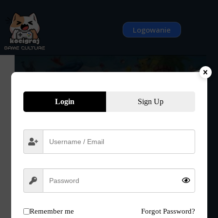
Przejdź
do
treści
Logowanie
Login
Sign Up
Remember me
Forgot Password?