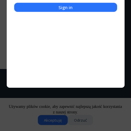
Sign in
Wirtualny Bohater
Crash Bandicoot
W połowie lat dziewięćdziesiątych Zarząd Sony,
widząc co się dzieje na rynku gier wideo,
zadecydował: musimy mieć maskotkę
Kocigraj
2024-02-16
Jeden komentarz
Używamy plików cookie, aby zapewnić najlepszą jakość korzystania
z naszej strony.
Akceptuję
Odrzuć
Copyright © 2026 - Motyw WordPress stworzony przez
CreativeThemes