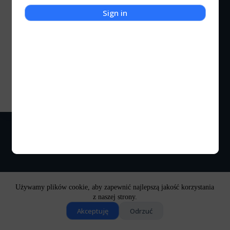
Sign in
Galerie
Trek To Yomi
Zapraszam do galerii z gry Trek To Yomi, ogrywanej
na konsoli Xbox Series X
Kocigraj
2023-02-19
3 komentarze
Używamy plików cookie, aby zapewnić najlepszą jakość korzystania
z naszej strony.
Akceptuję
Odrzuć
Copyright © 2026 - Motyw WordPress stworzony przez
CreativeThemes