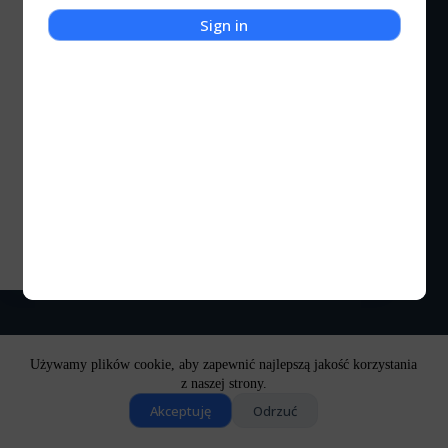
Sign in
Pozostałe
Growe podsumowanie roku 2022
Tak jak miało to miejsce na początku roku 2022, tak
i na początku roku 2023 należałoby przeprowadzić
małe podsumowanie ukończonych oraz
nieukończonych tytułów:) A więc co udało się
ukończyć: Ad 1. Gears of War 4 rozegrałem na
początku 2022 roku.…
Kocigraj
2023-01-08
Używamy plików cookie, aby zapewnić najlepszą jakość korzystania
z naszej strony.
Akceptuję
Odrzuć
Copyright © 2026 - Motyw WordPress stworzony przez
CreativeThemes