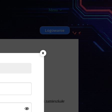
Menu
Logowanie
asne oczy miasto przyszłości zamieszkałe