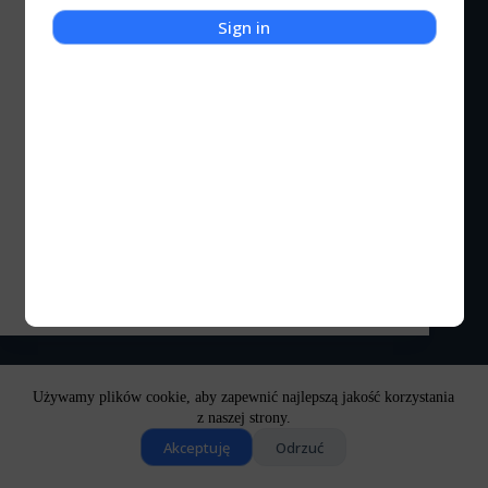
Sign in
Kot Kulturalny
Jajka Niespodzianki
Kinder Niespodzianki niewątpliwie były jedną z
tych atrakcji, gdzie wyjątkowo nie liczyła się
słodycz jajowatej czekoladki, a zawartość żółtego,
plastikowego pojemniczka. Nie wiem czy
pamiętacie, ale w latach dziewięćdziesiątych szał na
jajka niespodzianki był przepotężny. Zaś
największym zainteresowaniem cieszyły się…
Kocigraj
2023-01-06
4 komentarze
Używamy plików cookie, aby zapewnić najlepszą jakość korzystania
z naszej strony.
Akceptuję
Odrzuć
Copyright © 2026 - Motyw WordPress stworzony przez
CreativeThemes