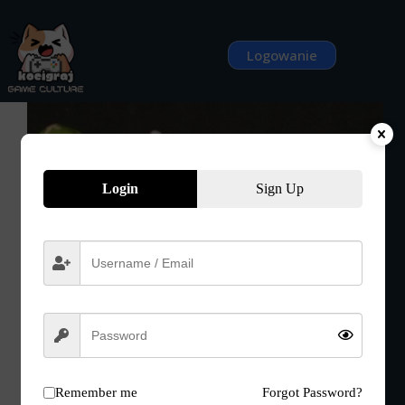
Przejdź
do
treści
Logowanie
Login
Sign Up
Remember me
Forgot Password?