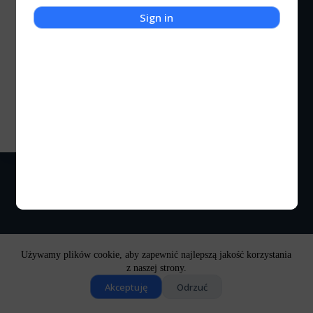
Sign in
Galerie
Clair Obscur: Expedition 33 – Galeria
Zapraszam Was do galerii z gry Clair Obscure:
Expedition 33
Kocigraj
2025-11-23
Używamy plików cookie, aby zapewnić najlepszą jakość korzystania
z naszej strony.
Akceptuję
Odrzuć
Copyright © 2026 - Motyw WordPress stworzony przez
CreativeThemes