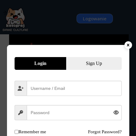
Przejdź
do
treści
Logowanie
Login
Sign Up
Remember me
Forgot Password?