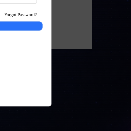
Forgot Password?