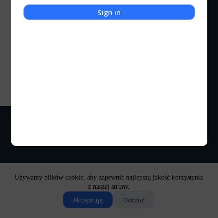
Sign in
Recenzje
Wasteland 3
Klimaty rodem z Mad Maxa zawsze mnie pociągały.
Ten świat...
Kocigraj
2024-09-20
Używamy plików cookie, aby zapewnić najlepszą jakość korzystania
z naszej strony.
Akceptuję
Odrzuć
Copyright © 2026 - Motyw WordPress stworzony przez
CreativeThemes