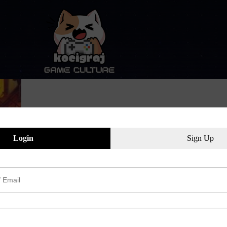
Login
Sign Up
Galerie
Stray
Galeria z gry Stray, ogrywanej na konsoli Playstation 5
Kocigraj
2023-01-26
Jeden komentarz