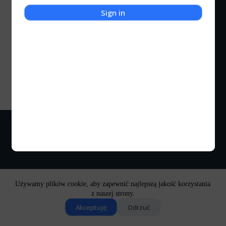
Sign in
Recenzje
Wasteland 3
Klimaty rodem z Mad Maxa zawsze mnie pociągały.
Ten świat...
Kocigraj
2024-09-20
Używamy plików cookie, aby zapewnić najlepszą jakość korzystania
z naszej strony.
Akceptuję
Odrzuć
Copyright © 2026 - Motyw WordPress stworzony przez
CreativeThemes