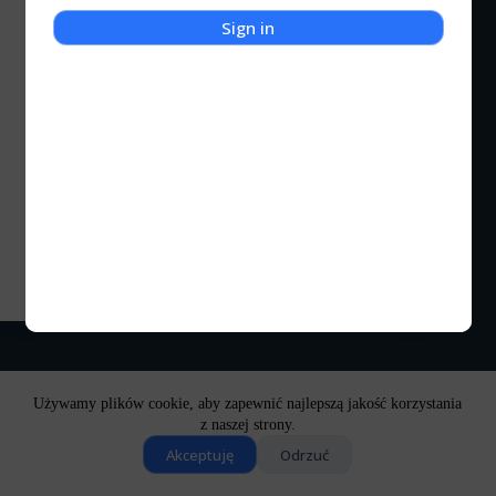
Sign in
Kot Kulturalny
Predator (1987)
Ostatnio postanowiłem, że wrócę do filmów z lat
osiemdziesiątych oraz dziewięćdziesiątych i
sprawdzę czy odbieram je tak samo jak za dzieciaka.
Czyli za takie w których jest dużo akcji a akcja ta
jest wysokich lotów. Pierwszą pozycją był Predator
z…
Kocigraj
2023-01-02
2 komentarze
Używamy plików cookie, aby zapewnić najlepszą jakość korzystania
z naszej strony.
Akceptuję
Odrzuć
Copyright © 2026 - Motyw WordPress stworzony przez
CreativeThemes