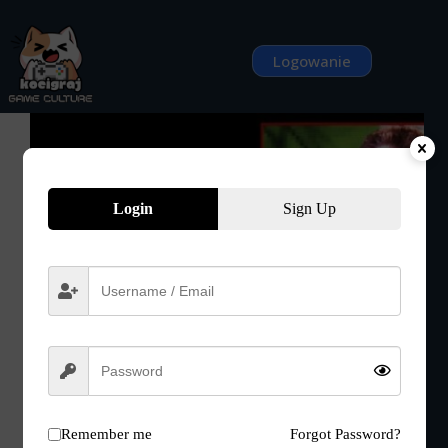
Przejdź
do
treści
Logowanie
Login
Sign Up
Remember me
Forgot Password?